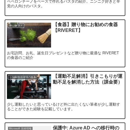
ペペロンチーノをベースで作れるパスタの紹介。ニンニク好きと辛
党の人向けのパスタ。
【食器】贈り物にお勧めの食器
贈り物/贅沢
【RIVERET】
お宅訪問、お礼、誕生日プレゼントなど贈り物に最適な RIVERET
の食器のご紹介
【運動不足解消】引きこもりが運
うつ病/生活習慣の改善
動不足を解消した方法（課金要）
少し運動したいと思っているけど外に出たくない筆者が少し運動す
ることができた経験を記載しています。
保護中: Azure AD への移行時の
Microsoft 技術情報